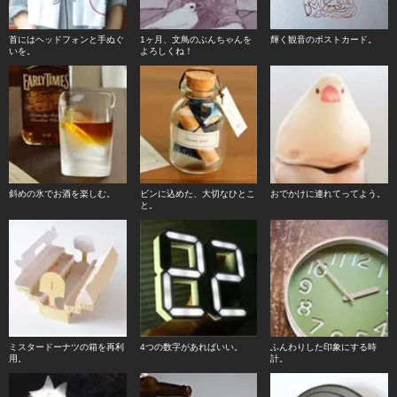
首にはヘッドフォンと手ぬぐ
1ヶ月、文鳥のぶんちゃんを
輝く観音のポストカード。
いを。
よろしくね！
斜めの氷でお酒を楽しむ。
ビンに込めた、大切なひとこ
おでかけに連れてってよう。
と。
ミスタードーナツの箱を再利
4つの数字があればいい。
ふんわりした印象にする時
用。
計。