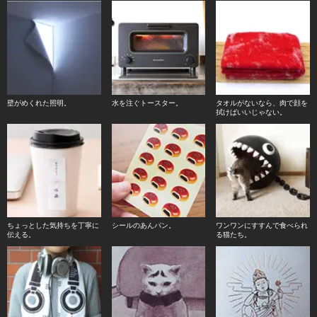
壁がめくれた照明。
水を注ぐトースター。
タオルがないなら、肉で顔を
拭けばいいじゃない。
ちょっとした気持ちを丁寧に
シールのあんパン。
ワンワンにすすんで食べられ
伝える。
る猫たち。