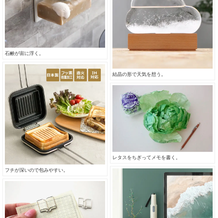
石鹸が宙に浮く。
結晶の形で天気を想う。
レタスをちぎってメモを書く。
フチが深いので包みやすい。