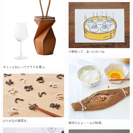
小籠包って、あったかいね。
ギュッとねじってグラスを運ぶ。
ひらがなの箸置き。
納豆びよよ～～んの快感。