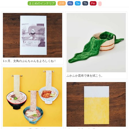
まとめのインテリア
説明
Fb
Tw
Tb
Pin
1ヶ月、文鳥のぶんちゃんをよろしくね！
ふかふか昆布で体を拭こう。