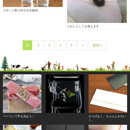
ズボッと取り外せる水栽培。
たわしとしても使えます。
1
2
3
4
5
»
最後 »
ベーコンで手を洗おう！
さりげなく、ちゃんとかわい
く。