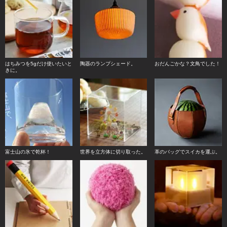
はちみつを5gだけ使いたいと
陶器のランプシェード。
おだんごかな？文鳥でした！
きに。
富士山の氷で乾杯！
世界を立方体に切り取った。
革のバッグでスイカを運ぶ。