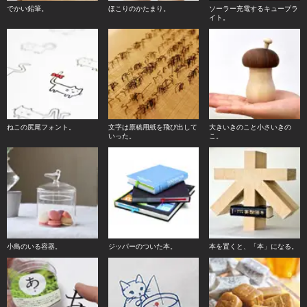
でかい鉛筆。
ほこりのかたまり。
ソーラー充電するキューブラ
イト。
ねこの尻尾フォント。
文字は原稿用紙を飛び出して
大きいきのこと小さいきの
いった。
こ。
小鳥のいる容器。
ジッパーのついた本。
本を置くと、「本」になる。