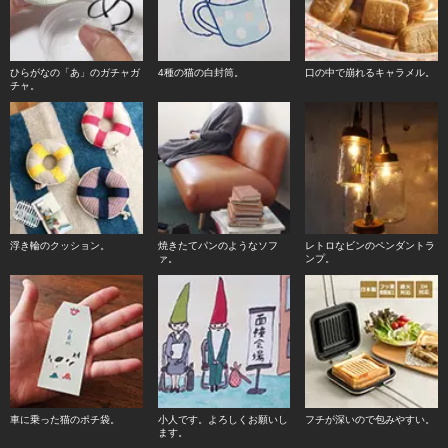
ひらがなの「あ」のガチャガ
4種の猫の白封筒。
口の中で崩れるキャラメル。
チャ。
浮き輪のクッション。
焼きたてパンのようなソフ
レトロなビンのペンダントラ
ァ。
ンプ。
車に乗った猫のポチ袋。
小人です。よろしくお願いし
フチが深いので包みやすい。
ます。