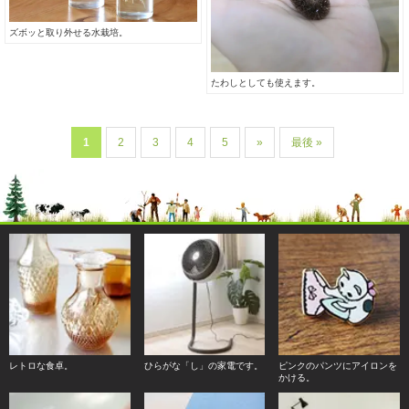
ズボッと取り外せる水栽培。
たわしとしても使えます。
1
2
3
4
5
»
最後 »
レトロな食卓。
ひらがな「し」の家電です。
ピンクのパンツにアイロンを
かける。