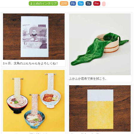
まとめのインテリア
説明
Fb
Tw
Tb
Pin
1ヶ月、文鳥のぶんちゃんをよろしくね！
ふかふか昆布で体を拭こう。