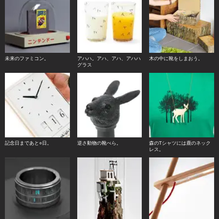
未来のファミコン。
アハハ。アハ、アハ、アハハ
木の中に靴をしまおう。
グラス
記念日まであと○日。
逆さ動物の靴べら。
森のTシャツには鹿のネック
レス。