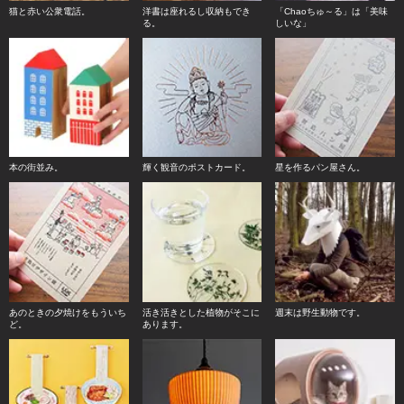
猫と赤い公衆電話。
洋書は座れるし収納もでき
「Chaoちゅ～る」は「美味
る。
しいな」
本の街並み。
輝く観音のポストカード。
星を作るパン屋さん。
あのときの夕焼けをもういち
活き活きとした植物がそこに
週末は野生動物です。
ど。
あります。