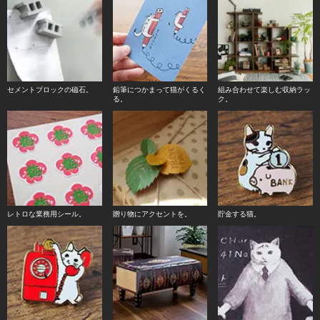
セメントブロックの磁石。
鉛筆につかまって猫がくるく
組み合わせて楽しむ収納ラッ
る。
ク。
レトロな業務用シール。
贈り物にアクセントを。
貯金する猫。