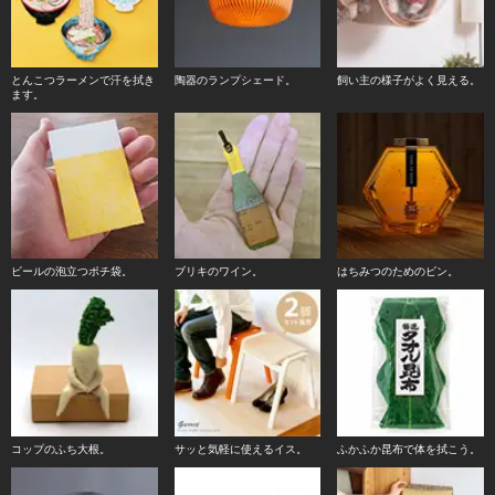
とんこつラーメンで汗を拭き
陶器のランプシェード。
飼い主の様子がよく見える。
ます。
ビールの泡立つポチ袋。
ブリキのワイン。
はちみつのためのビン。
コップのふち大根。
サッと気軽に使えるイス。
ふかふか昆布で体を拭こう。