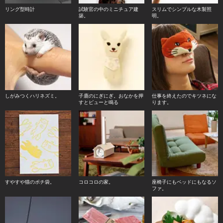
リング型時計
試験官の中のミニチュア建
スリムでシンプルな木製照
築。
明。
しがみつくハリネズミ。
子鹿のにぎにぎ。おなかを押
仕事を終えたのでキツネにな
すとピューと鳴る
ります。
すやすや猫のポチ袋。
コロコロの家。
座椅子にもベッドにもなるソ
ファ。