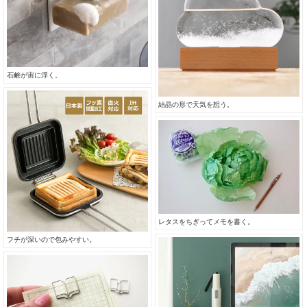
石鹸が宙に浮く。
結晶の形で天気を想う。
レタスをちぎってメモを書く。
フチが深いので包みやすい。