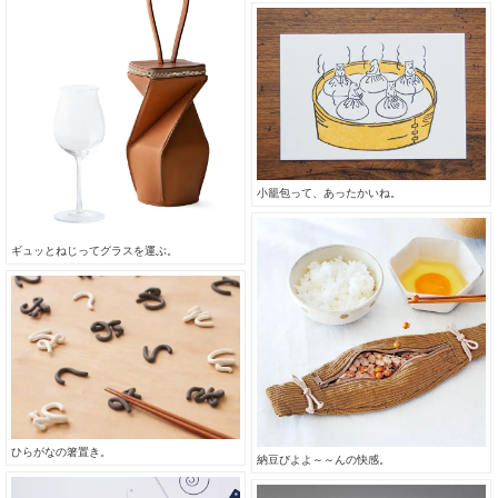
小籠包って、あったかいね。
ギュッとねじってグラスを運ぶ。
ひらがなの箸置き。
納豆びよよ～～んの快感。