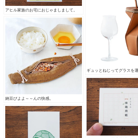
アヒル家族のお宅におじゃましまして。
ギュッとねじってグラスを
納豆びよよ～～んの快感。