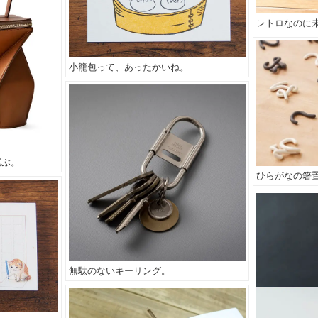
レトロなのに
小籠包って、あったかいね。
運ぶ。
ひらがなの箸
無駄のないキーリング。