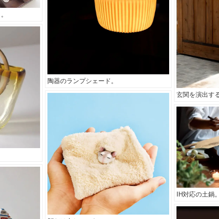
う。
陶器のランプシェード。
玄関を演出す
IH対応の土鍋