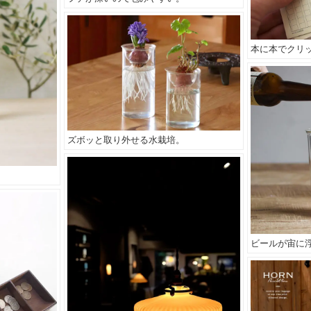
本に本でクリ
ズボッと取り外せる水栽培。
。
ビールが宙に