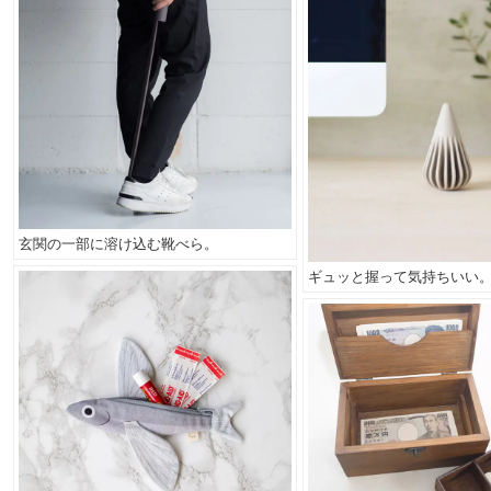
玄関の一部に溶け込む靴べら。
ギュッと握って気持ちいい