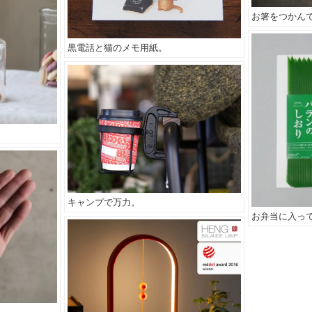
お箸をつかん
黒電話と猫のメモ用紙。
キャンプで万力。
お弁当に入っ