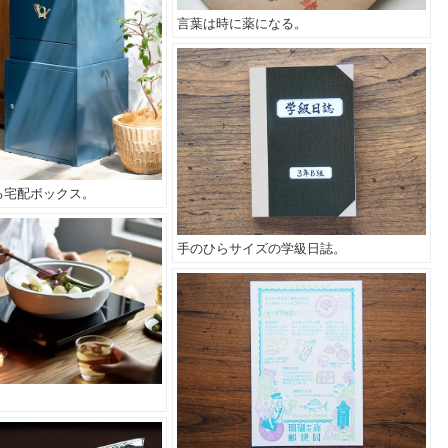
言葉は時に薬になる。
る宅配ボックス。
手のひらサイズの学級日誌。
。