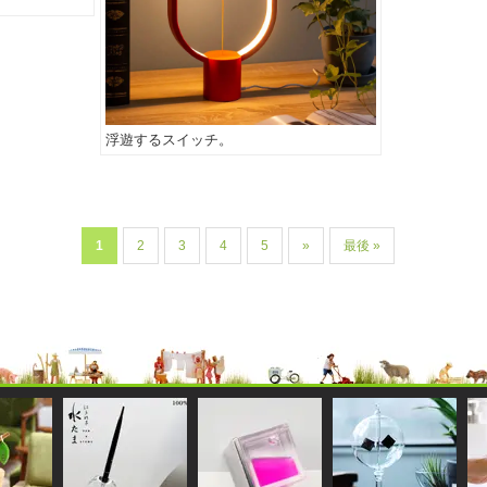
浮遊するスイッチ。
1
2
3
4
5
»
最後 »