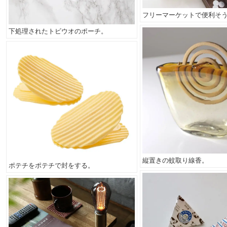
フリーマーケットで便利そ
下処理されたトビウオのポーチ。
縦置きの蚊取り線香。
ポテチをポテチで封をする。