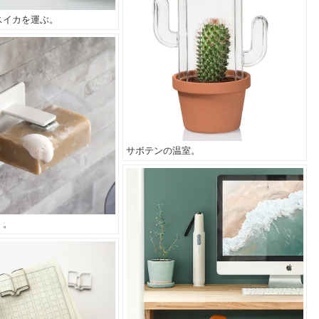
スイカを運ぶ。
サボテンの温室。
く。