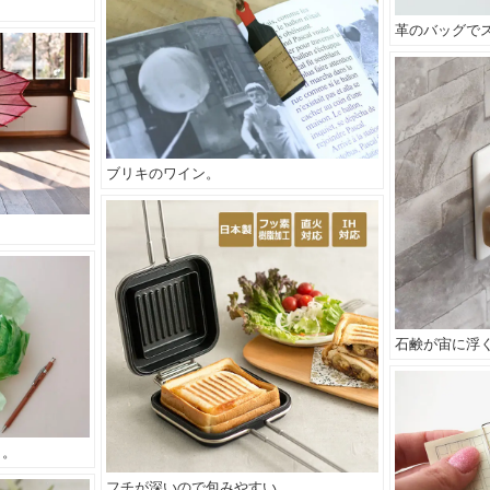
革のバッグで
ブリキのワイン。
石鹸が宙に浮
く。
フチが深いので包みやすい。