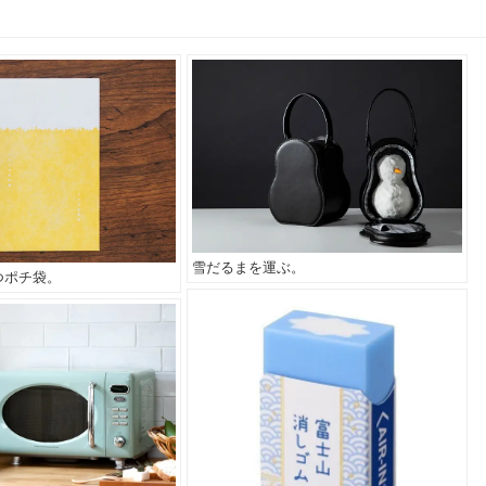
雪だるまを運ぶ。
つポチ袋。