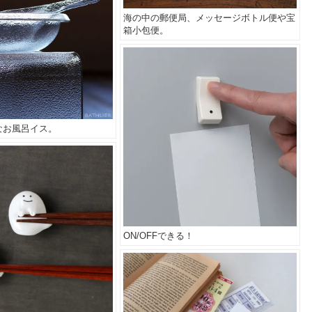
海の中の郵便局、メッセージボトル便や宝
箱小包便。
なお風呂イス。
ON/OFFできる！