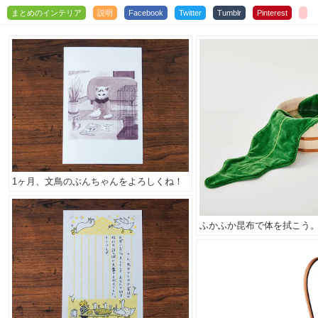
まとめのインテリア
説明
Facebook
Twitter
Tumblr
Pinterest
1ヶ月、文鳥のぶんちゃんをよろしくね！
ふかふか昆布で体を拭こう