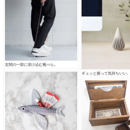
玄関の一部に溶け込む靴べら。
ギュッと握って気持ちいい