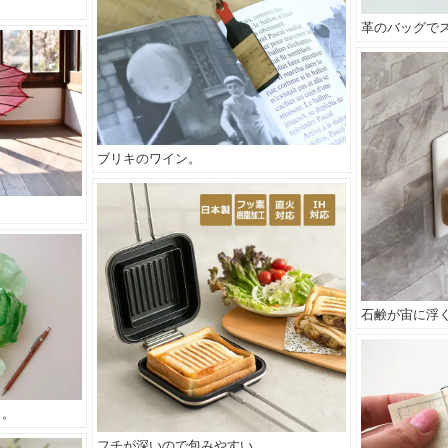
革のバッグで
ブリキのワイン。
石鹸が宙に浮
く。
フチが深いので包みやすい。