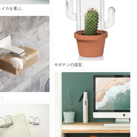
スイカを運ぶ。
サボテンの温室。
く。