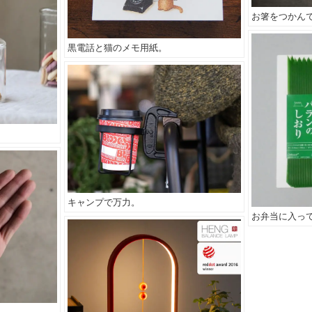
お箸をつかん
黒電話と猫のメモ用紙。
キャンプで万力。
お弁当に入っ