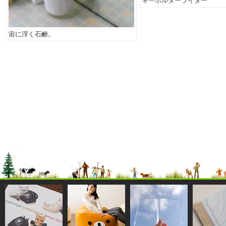
キーホルダーライター
宙に浮く石鹸。