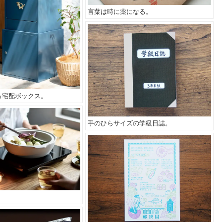
言葉は時に薬になる。
る宅配ボックス。
手のひらサイズの学級日誌。
。