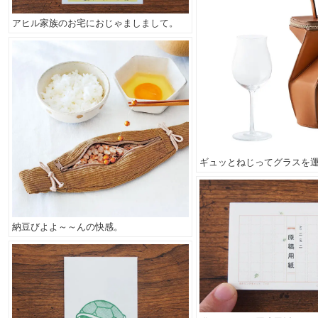
アヒル家族のお宅におじゃましまして。
ギュッとねじってグラスを
納豆びよよ～～んの快感。