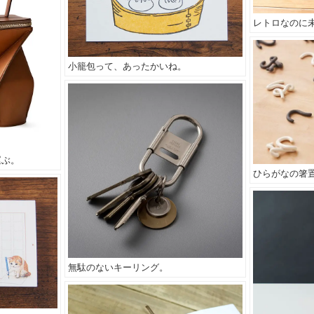
レトロなのに
小籠包って、あったかいね。
運ぶ。
ひらがなの箸
無駄のないキーリング。