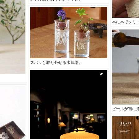
本に本でクリ
ズボッと取り外せる水栽培。
。
ビールが宙に