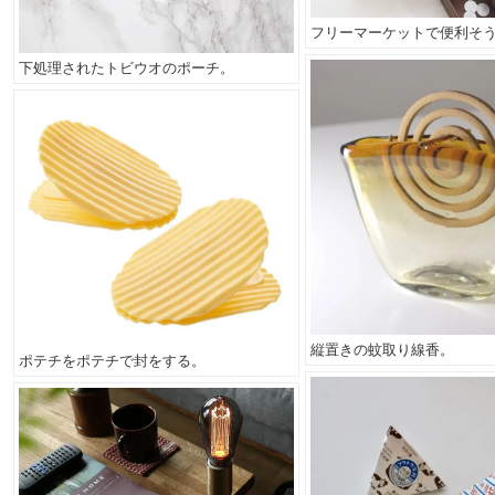
フリーマーケットで便利そ
下処理されたトビウオのポーチ。
縦置きの蚊取り線香。
ポテチをポテチで封をする。