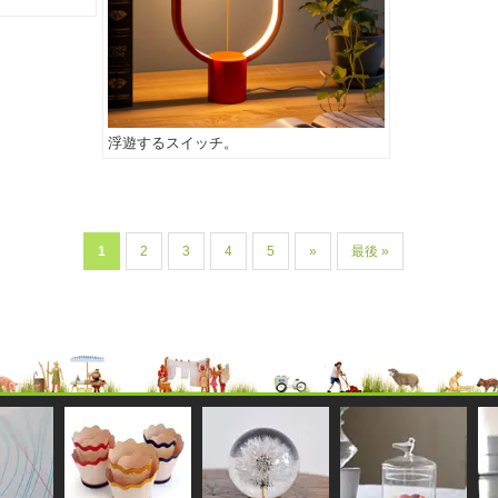
浮遊するスイッチ。
1
2
3
4
5
»
最後 »