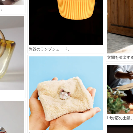
う。
陶器のランプシェード。
玄関を演出す
IH対応の土鍋