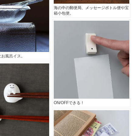
海の中の郵便局、メッセージボトル便や宝
箱小包便。
なお風呂イス。
ON/OFFできる！