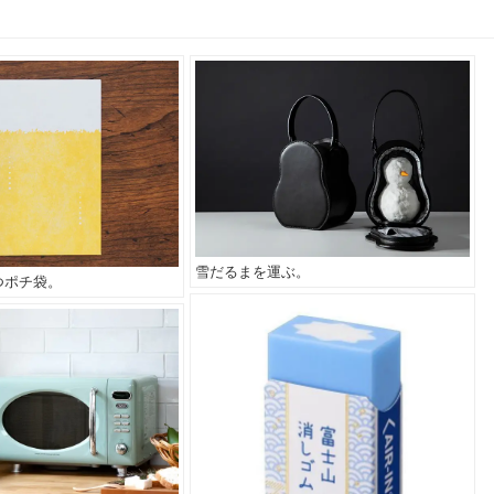
雪だるまを運ぶ。
つポチ袋。