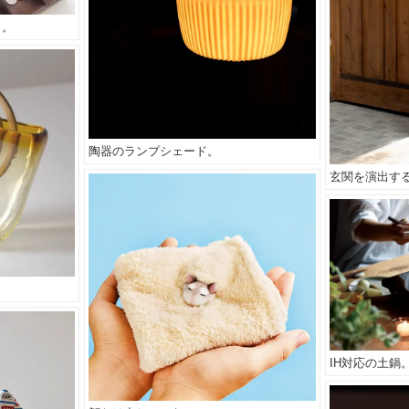
う。
陶器のランプシェード。
玄関を演出す
IH対応の土鍋