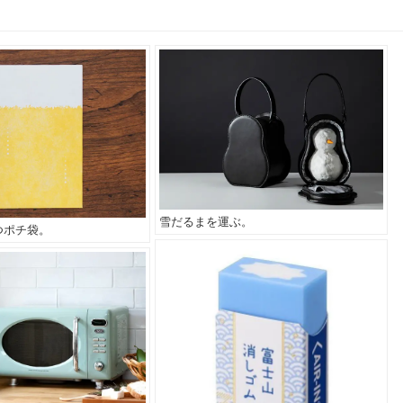
雪だるまを運ぶ。
つポチ袋。