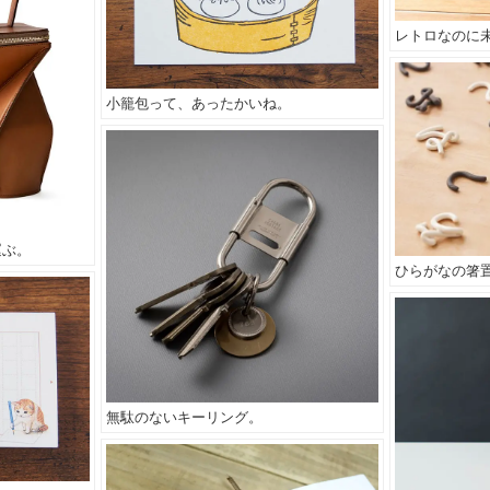
レトロなのに
小籠包って、あったかいね。
運ぶ。
ひらがなの箸
無駄のないキーリング。