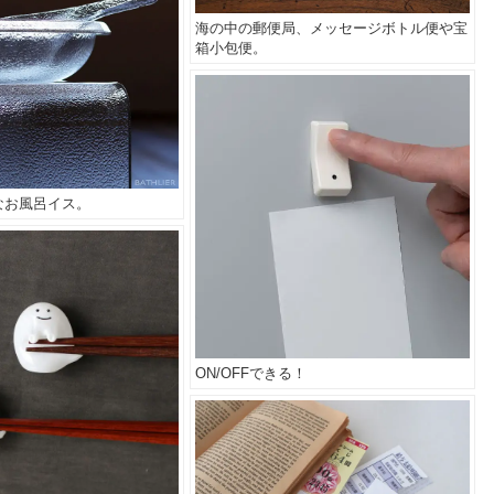
海の中の郵便局、メッセージボトル便や宝
箱小包便。
なお風呂イス。
ON/OFFできる！