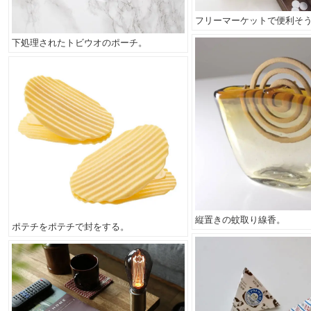
フリーマーケットで便利そ
下処理されたトビウオのポーチ。
縦置きの蚊取り線香。
ポテチをポテチで封をする。