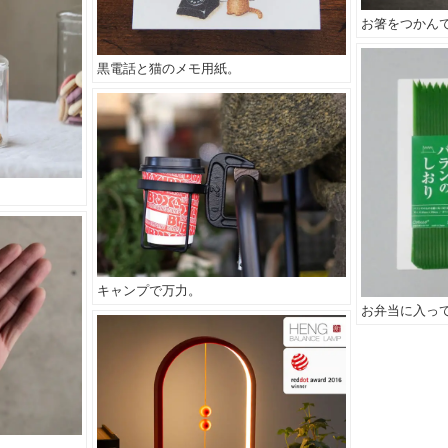
お箸をつかん
黒電話と猫のメモ用紙。
キャンプで万力。
お弁当に入っ