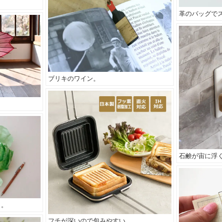
革のバッグで
ブリキのワイン。
石鹸が宙に浮
く。
フチが深いので包みやすい。