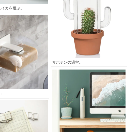
スイカを運ぶ。
サボテンの温室。
く。