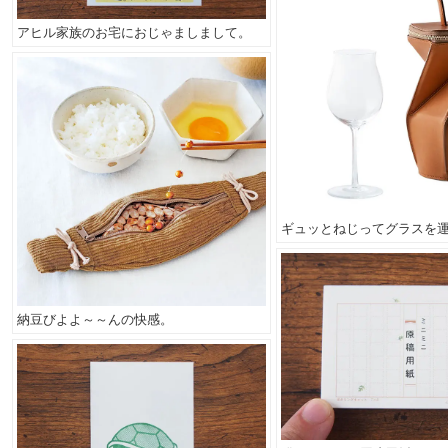
アヒル家族のお宅におじゃましまして。
ギュッとねじってグラスを
納豆びよよ～～んの快感。