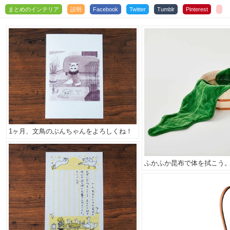
まとめのインテリア
説明
Facebook
Twitter
Tumblr
Pinterest
1ヶ月、文鳥のぶんちゃんをよろしくね！
ふかふか昆布で体を拭こう