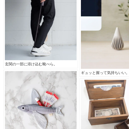
玄関の一部に溶け込む靴べら。
ギュッと握って気持ちいい