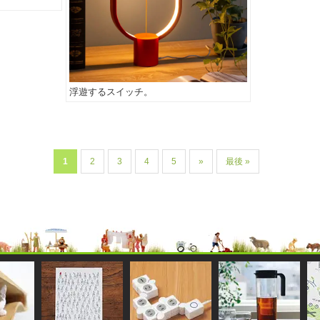
浮遊するスイッチ。
1
2
3
4
5
»
最後 »