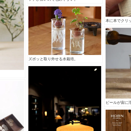
本に本でクリ
ズボッと取り外せる水栽培。
。
ビールが宙に