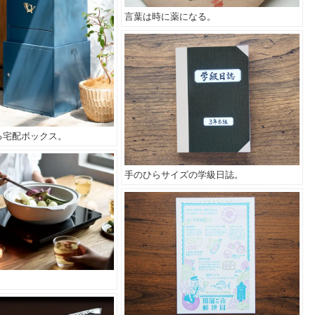
言葉は時に薬になる。
る宅配ボックス。
手のひらサイズの学級日誌。
。